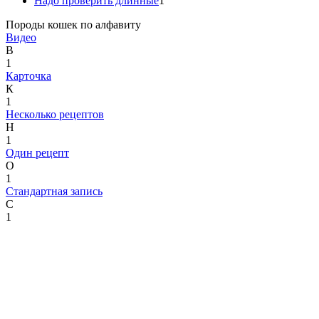
Надо проверить длинные
1
Породы кошек по алфавиту
Видео
В
1
Карточка
К
1
Несколько рецептов
Н
1
Один рецепт
О
1
Стандартная запись
С
1