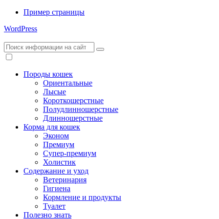
Пример страницы
WordPress
Породы кошек
Ориентальные
Лысые
Короткошерстные
Полудлинношерстные
Длинношерстные
Корма для кошек
Эконом
Премиум
Супер-премиум
Холистик
Содержание и уход
Ветеринария
Гигиена
Кормление и продукты
Туалет
Полезно знать